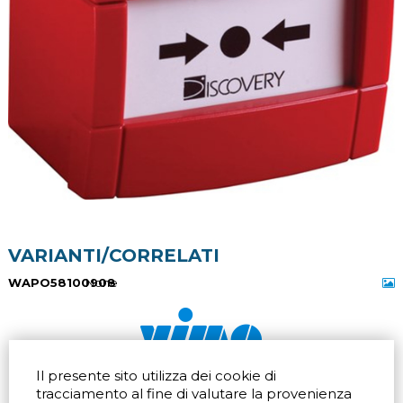
VARIANTI/CORRELATI
WAPO58100908
None
Il presente sito utilizza dei cookie di
Via dell'artigianato 32Q
Tel.
+39 039 672520
tracciamento al fine di valutare la provenienza
20865 Usmate Velate (MB)
Fax +39 039 672568