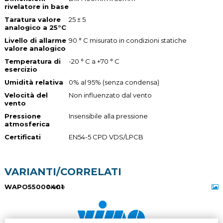
rivelatore in base
Taratura valore
25 ± 5
analogico a 25°C
Livello di allarme
90 ° C misurato in condizioni statiche
valore analogico
Temperatura di
-20 ° C a +70 ° C
esercizio
Umidità relativa
0% al 95% (senza condensa)
Velocità del
Non influenzato dal vento
vento
Pressione
Insensibile alla pressione
atmosferica
Certificati
EN54-5 CPD VDS/LPCB
VARIANTI/CORRELATI
WAPO55000401
None