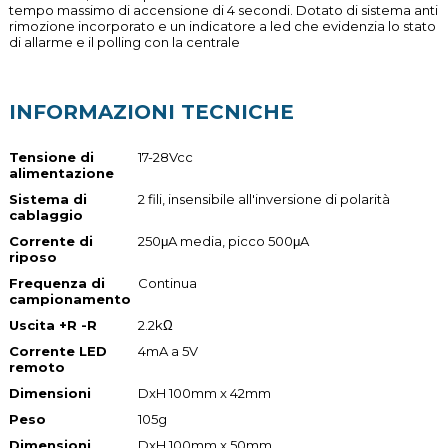
tempo massimo di accensione di 4 secondi. Dotato di sistema anti
rimozione incorporato e un indicatore a led che evidenzia lo stato
di allarme e il polling con la centrale
INFORMAZIONI TECNICHE
Tensione di
17-28Vcc
alimentazione
Sistema di
2 fili, insensibile all'inversione di polarità
cablaggio
Corrente di
250μA media, picco 500μA
riposo
Frequenza di
Continua
campionamento
Uscita +R -R
2.2kΩ
Corrente LED
4mA a 5V
remoto
Dimensioni
DxH 100mm x 42mm
Peso
105g
Dimensioni
DxH 100mm x 50mm