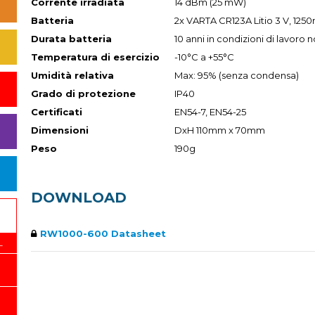
Corrente irradiata
14 dBm (25 mW)
Batteria
2x VARTA CR123A Litio 3 V, 125
Durata batteria
10 anni in condizioni di lavoro 
Temperatura di esercizio
-10°C a +55°C
Umidità relativa
Max: 95% (senza condensa)
Grado di protezione
IP40
Certificati
EN54-7, EN54-25
Dimensioni
DxH 110mm x 70mm
Peso
190g
DOWNLOAD
RW1000-600 Datasheet
L