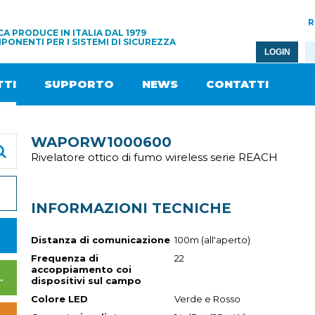
R
A PRODUCE IN ITALIA DAL 1979
PONENTI PER I SISTEMI DI SICUREZZA
LOGIN
TI
SUPPORTO
NEWS
CONTATTI
WAPORW1000600
Rivelatore ottico di fumo wireless serie REACH
INFORMAZIONI TECNICHE
Distanza di comunicazione
100m (all'aperto)
Frequenza di
22
accoppiamento coi
I DI ALIMENTAZIONE
dispositivi sul campo
Colore LED
Verde e Rosso