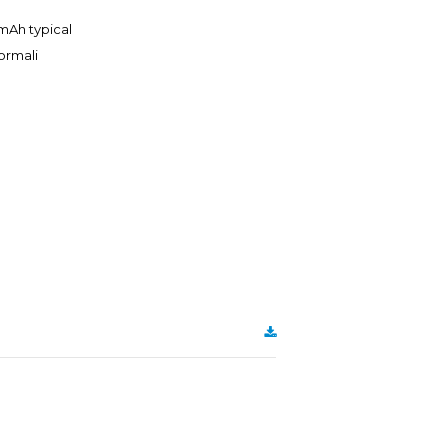
0mAh typical
normali