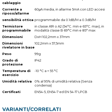
cablaggio
Corrente a
60μA media, in allarme 5mA con LED accesi
riposo/allarme
sensibilità ottica
programmabile da 0.1dB/M a 0.3dB/M
Termistore
in classe A1R o A2 (54°C. min e 65°C. max), in
programmabile
modalità classe B 69°C min e 85° max
Dimensioni
DxH 102,2mm x 37mm
Dimensioni
102,2mm x 57,5mm
rivelatore in base
Peso
99g
Grado di
IP42
protezione
Temperatura di
-10 °C a + 55 °C
esercizio
Umidità relativa
0% al 95% di umidità relativa (Senza
condensa)
Certificati
EN54-5, EN54-7 ed EN 54-17 LPCB
VARIANTI/CORRELATI