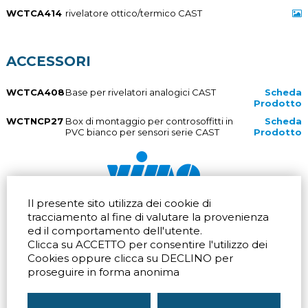
WCTCA414
rivelatore ottico/termico CAST
ACCESSORI
WCTCA408
Base per rivelatori analogici CAST
Scheda
Prodotto
WCTNCP27
Box di montaggio per controsoffitti in
Scheda
PVC bianco per sensori serie CAST
Prodotto
Il presente sito utilizza dei cookie di
Via dell'artigianato 32Q
Tel.
+39 039 672520
tracciamento al fine di valutare la provenienza
20865 Usmate Velate (MB)
Fax +39 039 672568
ed il comportamento dell'utente.
Indicazioni Stradali
Email
info@vimo.it
Clicca su ACCETTO per consentire l'utilizzo dei
Via Pontina 583
Via San Crispino 64
Cookies oppure clicca su DECLINO per
Roma (RM) 00128
Padova (PD) 35129
proseguire in forma anonima
Tel.
+39 06 80079273
Tel.
+39 039 672520
Indicazioni Stradali
Indicazioni Stradali