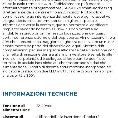
5° livello (solo termico in A1R). L’indirizzamento può essere
effettuato tramite programmatore CAPROG o smart-addressing
direttamente dalla centrale fino a 255 indirizzi. Protocollo di
comunicazione ad intelligenza distribuita, dove ogni dispositivo
esegue decisioni autonome per una migliore risposta e
informazione verso la centrale, questo permette di certificare
l’impianto secondo normativa EN54-13. Loop potente ed
affidabile, in grado di fornire l’esatta localizzazione dei guasti,
corti, interferenze esterne o del loop aperto. Alimentazione fino a
40V che consente una maggiore lunghezza del cavo ed un minor
assorbimento da parte dei dispositivi collegati. Sistema drift
compensation, per una maggiore affidabilità nella rilevazione con
una netta diminuzione dei falsi allarmi, il rivelatore è sensibile alle
inversioni di polarità ed è collegato al loop tramite due fili, su
terminali in acciaio inox nichelati, che trasportano sia dati che
alimentazione. Dotato di sistema anti-rimozione incorporato ed
Indicatore di stato con due LED multifunzione programmabili per
una visibilità a 360°.
INFORMAZIONI TECNICHE
Tensione di
22-40Vcc
alimentazione
Sistema di
2 fili sensibili alla inversione di polarità