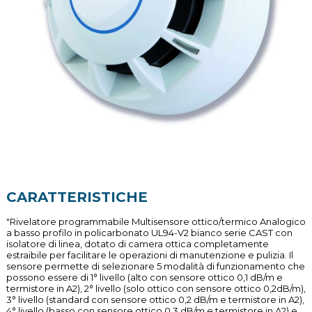
CARATTERISTICHE
"Rivelatore programmabile Multisensore ottico/termico Analogico
a basso profilo in policarbonato UL94-V2 bianco serie CAST con
isolatore di linea, dotato di camera ottica completamente
estraibile per facilitare le operazioni di manutenzione e pulizia. Il
sensore permette di selezionare 5 modalità di funzionamento che
possono essere di 1° livello (alto con sensore ottico 0,1 dB/m e
termistore in A2), 2° livello (solo ottico con sensore ottico 0,2dB/m),
3° livello (standard con sensore ottico 0,2 dB/m e termistore in A2),
4° livello (basso con sensore ottico 0,3 dB/m e termistore in A2) e