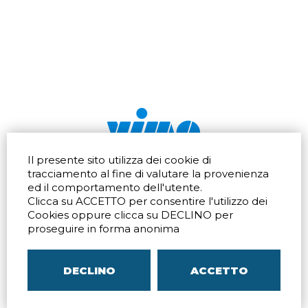
Il presente sito utilizza dei cookie di
Via dell'artigianato 32Q
Tel.
+39 039 672520
tracciamento al fine di valutare la provenienza
20865 Usmate Velate (MB)
Fax +39 039 672568
ed il comportamento dell'utente.
Indicazioni Stradali
Email
info@vimo.it
Clicca su ACCETTO per consentire l'utilizzo dei
Via Pontina 583
Via San Crispino 64
Cookies oppure clicca su DECLINO per
Roma (RM) 00128
Padova (PD) 35129
proseguire in forma anonima
Tel.
+39 06 80079273
Tel.
+39 039 672520
Indicazioni Stradali
Indicazioni Stradali
DECLINO
ACCETTO
P.IVA
00804240968
– C.F.
05096770150
– C.C.I.A.A. di
MB
REA MB-1176225
–
SITEMAP