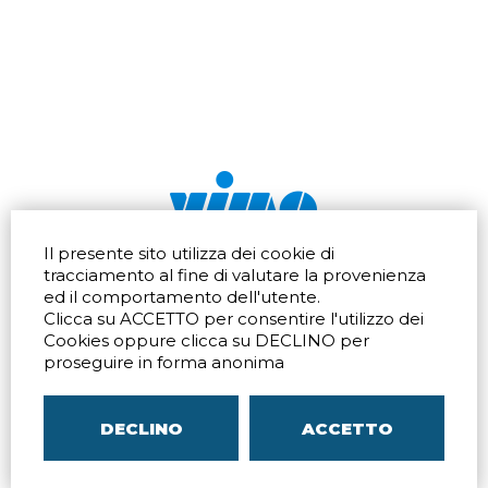
Il presente sito utilizza dei cookie di
Via dell'artigianato 32Q
Tel.
+39 039 672520
tracciamento al fine di valutare la provenienza
20865 Usmate Velate (MB)
Fax +39 039 672568
ed il comportamento dell'utente.
Indicazioni Stradali
Email
info@vimo.it
Clicca su ACCETTO per consentire l'utilizzo dei
Via Pontina 583
Via San Crispino 64
Cookies oppure clicca su DECLINO per
Roma (RM) 00128
Padova (PD) 35129
proseguire in forma anonima
Tel.
+39 06 80079273
Tel.
+39 039 672520
Indicazioni Stradali
Indicazioni Stradali
DECLINO
ACCETTO
P.IVA
00804240968
– C.F.
05096770150
– C.C.I.A.A. di
MB
REA MB-1176225
–
SITEMAP