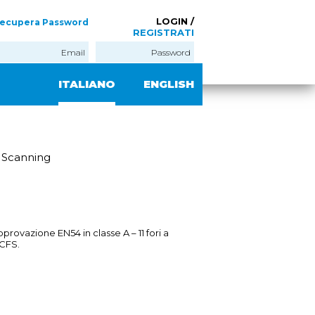
LOGIN /
ecupera Password
REGISTRATI
ITALIANO
ENGLISH
a Scanning
rovazione EN54 in classe A – 11 fori a
0CFS.