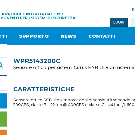
R
A PRODUCE IN ITALIA DAL 1979
PONENTI PER I SISTEMI DI SICUREZZA
LOGIN
TI
SUPPORTO
NEWS
CONTATTI
WPR5143200C
Sensore ottico per sistemi Cirrus HYBRIDcon sistem
CARATTERISTICHE
Sensore ottico SCD, con impostazioni di sensibilità secondo app
200CFS, classe B – 22 fori @ 400CFS e classe C – 44 fori @ 60
I DI ALIMENTAZIONE