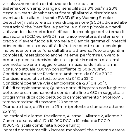
visualizzazione della distribuzione delle tubazioni.
Sistema con un ampio range di sensibilità da 0% oss/m a 20%
oss/m e 'Smart Signal' per verificare gli allarmi e discriminare
eventuali falsi allarmi, tramite EWSD (Early Warning Smoke
Detection) rivelatore a camera di dispersione (SCD) ottica ad alte
prestazioni che identifica le particelle di fumo piccole e grandi.
Utilizzando i due metodi più efficaci di tecnologie del sistema di
aspirazione (CCD ed EWSD) in un unico rivelatore, il sistema è in
grado di rilevare fuoco e fumo nella più ampia gamma di inneschi
di incendio, con la possibilità di sfruttare queste due tecnologie
indipendentemente l'una dall'altra e, attraverso l'uso di algoritmi
complessi, interagiscono anche insieme, per fornire un vero e
proprio processo decisionale intelligente in materia di allarmi,
permettendo una maggiore discriminazione dei falsi allarmi.
Consumo attuale; 500mA con soffiante @ 30% 700mA
Condizioni operative Rivelatore Ambiente; da 0˚C a 38˚C
Condizioni operative testate per; da 0˚C a 55˚C
Condizioni operative Aria campionata; da -20˚C a 60˚C
Tubi di campionamento; Quattro porte di ingresso con lunghezza
del tubo di campionamento combinata fino a 630 m soggetta al
programma di calcolo del tubo di campionamento ""ProFlow"",
tempo massimo di trasporto 120 secondi.
Diametro tubo; da 19 mm a 25 mm (preferibile diametro esterno
25 mm)
Indicazioni di allarme; Preallarme, Allarme 1, Allarme 2, Allarme 3
Gamma di sensibilità; Da 10.000 PCC a 10 milioni di PCC 0 –
1000CFS (scala combinata fuoco e fumo)
Ingressi programmabili; 3 ingressi monitorati che possono essere