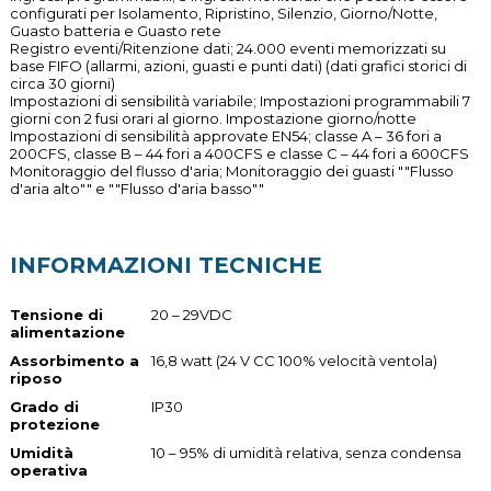
configurati per Isolamento, Ripristino, Silenzio, Giorno/Notte,
Guasto batteria e Guasto rete
Registro eventi/Ritenzione dati; 24.000 eventi memorizzati su
base FIFO (allarmi, azioni, guasti e punti dati) (dati grafici storici di
circa 30 giorni)
Impostazioni di sensibilità variabile; Impostazioni programmabili 7
giorni con 2 fusi orari al giorno. Impostazione giorno/notte
Impostazioni di sensibilità approvate EN54; classe A – 36 fori a
200CFS, classe B – 44 fori a 400CFS e classe C – 44 fori a 600CFS
Monitoraggio del flusso d'aria; Monitoraggio dei guasti ""Flusso
d'aria alto"" e ""Flusso d'aria basso""
INFORMAZIONI TECNICHE
Tensione di
20 – 29VDC
alimentazione
Assorbimento a
16,8 watt (24 V CC 100% velocità ventola)
riposo
Grado di
IP30
protezione
Umidità
10 – 95% di umidità relativa, senza condensa
operativa