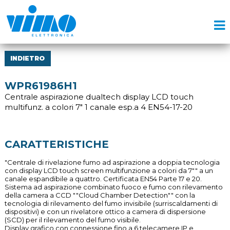
INDIETRO
WPR61986H1
Centrale aspirazione dualtech display LCD touch
multifunz. a colori 7" 1 canale esp.a 4 EN54-17-20
CARATTERISTICHE
"Centrale di rivelazione fumo ad aspirazione a doppia tecnologia
con display LCD touch screen multifunzione a colori da 7"" a un
canale espandibile a quattro. Certificata EN54 Parte 17 e 20.
Sistema ad aspirazione combinato fuoco e fumo con rilevamento
della camera a CCD ""Cloud Chamber Detection"" con la
tecnologia di rilevamento del fumo invisibile (surriscaldamenti di
dispositivi) e con un rivelatore ottico a camera di dispersione
(SCD) per il rilevamento del fumo visibile.
Display grafico con connessione fino a 6 telecamere IP e