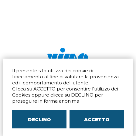
Il presente sito utilizza dei cookie di
Via dell'artigianato 32Q
Tel.
+39 039 672520
tracciamento al fine di valutare la provenienza
20865 Usmate Velate (MB)
Fax +39 039 672568
ed il comportamento dell'utente.
Indicazioni Stradali
Email
info@vimo.it
Clicca su ACCETTO per consentire l'utilizzo dei
Via Pontina 583
Via San Crispino 64
Cookies oppure clicca su DECLINO per
Roma (RM) 00128
Padova (PD) 35129
proseguire in forma anonima
Tel.
+39 06 80079273
Tel.
+39 039 672520
Indicazioni Stradali
Indicazioni Stradali
DECLINO
ACCETTO
P.IVA
00804240968
– C.F.
05096770150
– C.C.I.A.A. di
MB
REA MB-1176225
–
SITEMAP