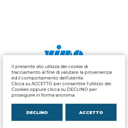
Il presente sito utilizza dei cookie di
Via dell'artigianato 32Q
Tel.
+39 039 672520
tracciamento al fine di valutare la provenienza
20865 Usmate Velate (MB)
Fax +39 039 672568
ed il comportamento dell'utente.
Indicazioni Stradali
Email
info@vimo.it
Clicca su ACCETTO per consentire l'utilizzo dei
Via Pontina 583
Via San Crispino 64
Cookies oppure clicca su DECLINO per
Roma (RM) 00128
Padova (PD) 35129
proseguire in forma anonima
Tel.
+39 06 80079273
Tel.
+39 039 672520
Indicazioni Stradali
Indicazioni Stradali
DECLINO
ACCETTO
P.IVA
00804240968
– C.F.
05096770150
– C.C.I.A.A. di
MB
REA MB-1176225
–
SITEMAP