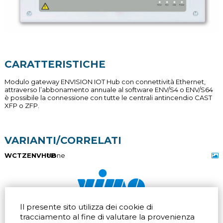
CARATTERISTICHE
Modulo gateway ENVISION IOT Hub con connettività Ethernet,
attraverso l’abbonamento annuale al software ENV/S4 o ENV/S64
è possibile la connessione con tutte le centrali antincendio CAST
XFP o ZFP.
VARIANTI/CORRELATI
WCTZENVHUB
None
Il presente sito utilizza dei cookie di
Via dell'artigianato 32Q
Tel.
+39 039 672520
tracciamento al fine di valutare la provenienza
20865 Usmate Velate (MB)
Fax +39 039 672568