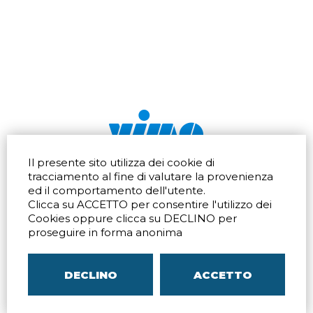
Il presente sito utilizza dei cookie di
Via dell'artigianato 32Q
Tel.
+39 039 672520
tracciamento al fine di valutare la provenienza
20865 Usmate Velate (MB)
Fax +39 039 672568
ed il comportamento dell'utente.
Indicazioni Stradali
Email
info@vimo.it
Clicca su ACCETTO per consentire l'utilizzo dei
Via Pontina 583
Via San Crispino 64
Cookies oppure clicca su DECLINO per
Roma (RM) 00128
Padova (PD) 35129
proseguire in forma anonima
Tel.
+39 06 80079273
Tel.
+39 039 672520
Indicazioni Stradali
Indicazioni Stradali
DECLINO
ACCETTO
P.IVA
00804240968
– C.F.
05096770150
– C.C.I.A.A. di
MB
REA MB-1176225
–
SITEMAP