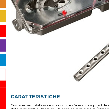
L
CARATTERISTICHE
Custodia per installazione su condotte d’aria in cui è possibile 
della serie XP95 o Discovery. Velocità dell’aria di 0,5 m / s fi