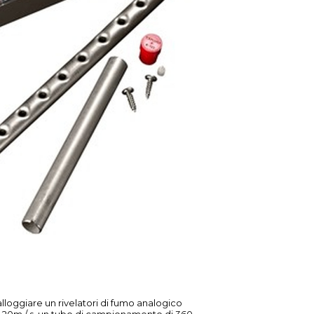
alloggiare un rivelatori di fumo analogico
no a 20m / s, un tubo di campionamento di 360