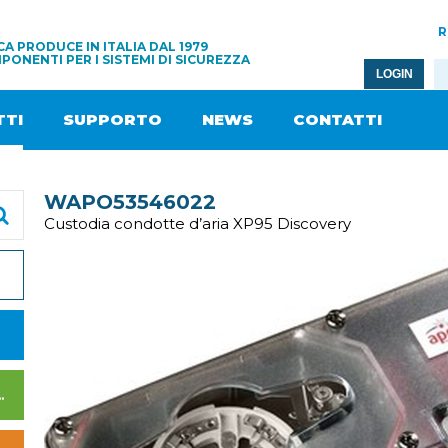
R
A PRODUCE IN ITALIA DAL 1979
PONENTI PER I SISTEMI DI SICUREZZA
LOGIN
TI
SUPPORTO
NEWS
CONTATTI
WAPO53546022
Custodia condotte d’aria XP95 Discovery
I DI ALIMENTAZIONE