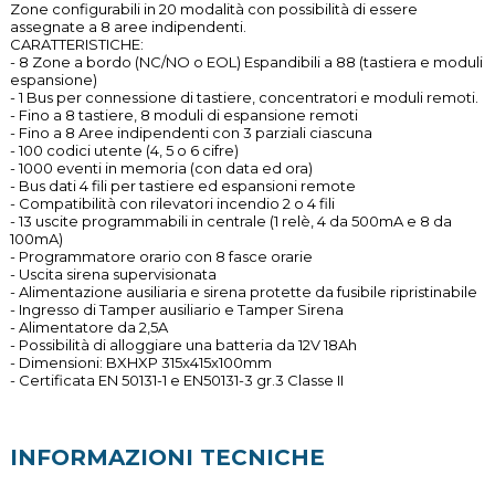
Zone configurabili in 20 modalità con possibilità di essere
assegnate a 8 aree indipendenti.
CARATTERISTICHE:
- 8 Zone a bordo (NC/NO o EOL) Espandibili a 88 (tastiera e moduli
espansione)
- 1 Bus per connessione di tastiere, concentratori e moduli remoti.
- Fino a 8 tastiere, 8 moduli di espansione remoti
- Fino a 8 Aree indipendenti con 3 parziali ciascuna
- 100 codici utente (4, 5 o 6 cifre)
- 1000 eventi in memoria (con data ed ora)
- Bus dati 4 fili per tastiere ed espansioni remote
- Compatibilità con rilevatori incendio 2 o 4 fili
- 13 uscite programmabili in centrale (1 relè, 4 da 500mA e 8 da
100mA)
- Programmatore orario con 8 fasce orarie
- Uscita sirena supervisionata
- Alimentazione ausiliaria e sirena protette da fusibile ripristinabile
- Ingresso di Tamper ausiliario e Tamper Sirena
- Alimentatore da 2,5A
- Possibilità di alloggiare una batteria da 12V 18Ah
- Dimensioni: BXHXP 315x415x100mm
- Certificata EN 50131-1 e EN50131-3 gr.3 Classe II
INFORMAZIONI TECNICHE