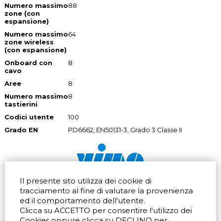
Numero massimo
88
zone (con
espansione)
Numero massimo
64
zone wireless
(con espansione)
Onboard con
8
cavo
Aree
8
Numero massimo
8
tastierini
Codici utente
100
Grado EN
PD6662, EN50131-3, Grado 3 Classe II
Il presente sito utilizza dei cookie di
Via dell'artigianato 32Q
Tel.
+39 039 672520
tracciamento al fine di valutare la provenienza
20865 Usmate Velate (MB)
Fax +39 039 672568
ed il comportamento dell'utente.
Indicazioni Stradali
Email
info@vimo.it
Clicca su ACCETTO per consentire l'utilizzo dei
Via Pontina 583
Via San Crispino 64
Cookies oppure clicca su DECLINO per