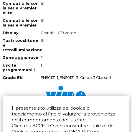
Compatibile con
SI
la serie Premier
elite
Compatibile con
SI
la serie Premier
Display
Grande LCD verde
Tasti touchtone
SI
e
retroilluminazione
Zone aggiuntive
2
Uscite
1
programmabili
Grado EN
EN50131-1, EN50131-3, Grado 3 Classe II
Il presente sito utilizza dei cookie di
Via dell'artigianato 32Q
Tel.
+39 039 672520
tracciamento al fine di valutare la provenienza
20865 Usmate Velate (MB)
Fax +39 039 672568
ed il comportamento dell'utente.
Indicazioni Stradali
Email
info@vimo.it
Clicca su ACCETTO per consentire l'utilizzo dei
Via Pontina 583
Via San Crispino 64
Cookies oppure clicca su DECLINO per