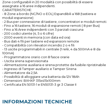
Zone configurabili in 20 modalità con possibilità di essere
assegnate a 16 aree indipendenti.
CARATTERISTICHE:
- 8 Zone a bordo (NC/NO o EOL) Espandibili a 168 (tastiera e
moduli espansione)
- 2 Bus per connessione di tastiere, concentratori e moduli remoti.
- Fino a 16 tastiere, 16 moduli di espansione remoti ( 8 per Bus)
- Fino a 16 Aree indipendenti con 3 parziali ciascuna
- 200 codici utente (4, 5 o 6 cifre)
- 2000 eventi in memoria (con data ed ora)
- Bus dati 4 fili per tastiere ed espansioni remote
- Compatibilità con rilevatori incendio 2 o 4 fili
- 13 uscite programmabili in centrale (1 relè, 4 da 500mA e 8 da
100mA)
- Programmatore orario con 8 fasce orarie
- Uscita sirena supervisionata
- Alimentazione ausiliaria e sirena protette da fusibile ripristinabile
- Ingresso di Tamper ausiliario e Tamper Sirena
- Alimentatore da 2,5A
- Possibilità di alloggiare una batteria da 12V 18Ah
- Dimensioni: BXHXP 315x415x100mm
- Certificata EN 50131-1 e EN50131-3 gr.3 Classe II
INFORMAZIONI TECNICHE