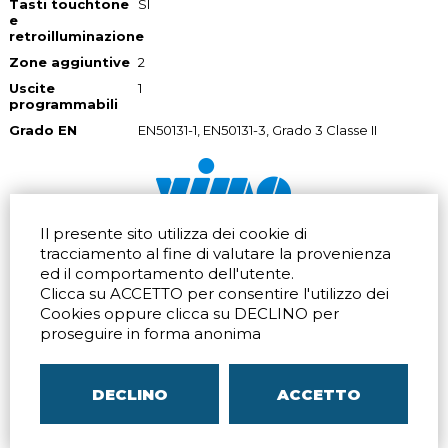
Tasti touchtone
SI
e
retroilluminazione
Zone aggiuntive
2
Uscite
1
programmabili
Grado EN
EN50131-1, EN50131-3, Grado 3 Classe II
Il presente sito utilizza dei cookie di
Via dell'artigianato 32Q
Tel.
+39 039 672520
tracciamento al fine di valutare la provenienza
20865 Usmate Velate (MB)
Fax +39 039 672568
ed il comportamento dell'utente.
Indicazioni Stradali
Email
info@vimo.it
Clicca su ACCETTO per consentire l'utilizzo dei
Via Pontina 583
Via San Crispino 64
Cookies oppure clicca su DECLINO per
Roma (RM) 00128
Padova (PD) 35129
proseguire in forma anonima
Tel.
+39 06 80079273
Tel.
+39 039 672520
Indicazioni Stradali
Indicazioni Stradali
DECLINO
ACCETTO
P.IVA
00804240968
– C.F.
05096770150
– C.C.I.A.A. di
MB
REA MB-1176225
–
SITEMAP