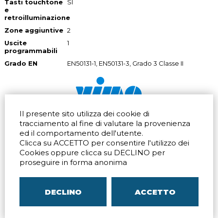
Tasti touchtone
SI
e
retroilluminazione
Zone aggiuntive
2
Uscite
1
programmabili
Grado EN
EN50131-1, EN50131-3, Grado 3 Classe II
Il presente sito utilizza dei cookie di
Via dell'artigianato 32Q
Tel.
+39 039 672520
tracciamento al fine di valutare la provenienza
20865 Usmate Velate (MB)
Fax +39 039 672568
ed il comportamento dell'utente.
Indicazioni Stradali
Email
info@vimo.it
Clicca su ACCETTO per consentire l'utilizzo dei
Via Pontina 583
Via San Crispino 64
Cookies oppure clicca su DECLINO per
Roma (RM) 00128
Padova (PD) 35129
proseguire in forma anonima
Tel.
+39 06 80079273
Tel.
+39 039 672520
Indicazioni Stradali
Indicazioni Stradali
DECLINO
ACCETTO
P.IVA
00804240968
– C.F.
05096770150
– C.C.I.A.A. di
MB
REA MB-1176225
–
SITEMAP