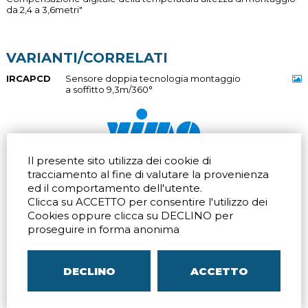
da 2,4 a 3,6metri"
VARIANTI/CORRELATI
IRCAPCD
Sensore doppia tecnologia montaggio
a soffitto 9,3m/360°
Il presente sito utilizza dei cookie di
Via dell'artigianato 32Q
Tel.
+39 039 672520
tracciamento al fine di valutare la provenienza
20865 Usmate Velate (MB)
Fax +39 039 672568
ed il comportamento dell'utente.
Indicazioni Stradali
Email
info@vimo.it
Clicca su ACCETTO per consentire l'utilizzo dei
Via Pontina 583
Via San Crispino 64
Cookies oppure clicca su DECLINO per
Roma (RM) 00128
Padova (PD) 35129
proseguire in forma anonima
Tel.
+39 06 80079273
Tel.
+39 039 672520
Indicazioni Stradali
Indicazioni Stradali
DECLINO
ACCETTO
P.IVA
00804240968
– C.F.
05096770150
– C.C.I.A.A. di
MB
REA MB-1176225
–
SITEMAP