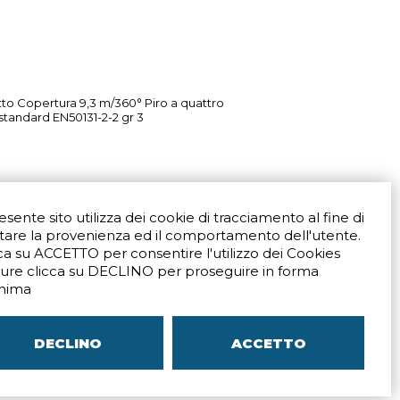
to Copertura 9,3 m/360° Piro a quattro
 standard EN50131-2-2 gr 3
resente sito utilizza dei cookie di tracciamento al fine di
tare la provenienza ed il comportamento dell'utente.
ca su ACCETTO per consentire l'utilizzo dei Cookies
ure clicca su DECLINO per proseguire in forma
Via San Crispino 64
Padova (PD) 35129
nima
9273
Tel.
+39 039 672520
ali
Indicazioni Stradali
DECLINO
ACCETTO
–
SITEMAP