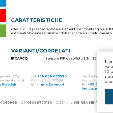
CARATTERISTICHE
CAPTURE CQ - sensore PIR a 4 elementi per montaggio a soffit
elementi Modalità sensibilità ridotta facoltativa Conforme allo
VARIANTI/CORRELATI
IRCAPCQ
Sensore PIR da soffitto 9,3m 360°
Il p
valu
Clic
igianato 32Q
Tel.
+39 039 672520
Via Pontina 583
opp
te Velate (MB)
Fax +39 039 672568
Roma (RM) 00128
ano
i Stradali
Email
info@vimo.it
Tel.
+39 06 8007
Indicazioni Strad
4240968
– C.F.
05096770150
– C.C.I.A.A. di
MB REA MB-1176225