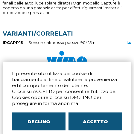
fanali delle auto, luce solare diretta).Ogni modello Capture è
coperto da una garanzia a vita per difetti riguardanti materiali,
produzione e prestazioni.
VARIANTI/CORRELATI
IRCAPP15
Sensore infrarosso passivo 90° 15m
Il presente sito utilizza dei cookie di
Via dell'artigianato 32Q
Tel.
+39 039 672520
tracciamento al fine di valutare la provenienza
20865 Usmate Velate (MB)
Fax +39 039 672568
ed il comportamento dell'utente.
Indicazioni Stradali
Email
info@vimo.it
Clicca su ACCETTO per consentire l'utilizzo dei
Via Pontina 583
Via San Crispino 64
Cookies oppure clicca su DECLINO per
Roma (RM) 00128
Padova (PD) 35129
proseguire in forma anonima
Tel.
+39 06 80079273
Tel.
+39 039 672520
Indicazioni Stradali
Indicazioni Stradali
DECLINO
ACCETTO
P.IVA
00804240968
– C.F.
05096770150
– C.C.I.A.A. di
MB
REA MB-1176225
–
SITEMAP