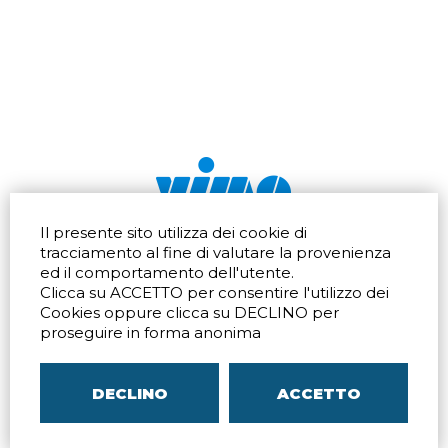
Il presente sito utilizza dei cookie di
Via dell'artigianato 32Q
Tel.
+39 039 672520
tracciamento al fine di valutare la provenienza
20865 Usmate Velate (MB)
Fax +39 039 672568
ed il comportamento dell'utente.
Indicazioni Stradali
Email
info@vimo.it
Clicca su ACCETTO per consentire l'utilizzo dei
Via Pontina 583
Via San Crispino 64
Cookies oppure clicca su DECLINO per
Roma (RM) 00128
Padova (PD) 35129
proseguire in forma anonima
Tel.
+39 06 80079273
Tel.
+39 039 672520
Indicazioni Stradali
Indicazioni Stradali
DECLINO
ACCETTO
P.IVA
00804240968
– C.F.
05096770150
– C.C.I.A.A. di
MB
REA MB-1176225
–
SITEMAP